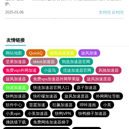
护。
2025-01-06
支持
[0]
反对
[0]
友情链接
网站地图
QuickQ
旋风加速度器
旋风加速
坚果加速器
tiktok加速器
狗急加速器官网
免费vqn外网加速
小蓝鸟
优途加速器官网
风驰加速器
旋风加速器
免费vps加速器外网苹果版
旋风加速度器
快连加速器
快连加速器官网入口
原子加速器
快鸭加速器
快柠檬加速器
旋风加速度器
外网网址导航
软件中心
雷霆加速
狂飙加速器
哔咔漫画
小美
小美vpn
小美加速器
快鸭VPN
快鸭梯子加速器
佛跳墙下载
免费网络加速器梯子