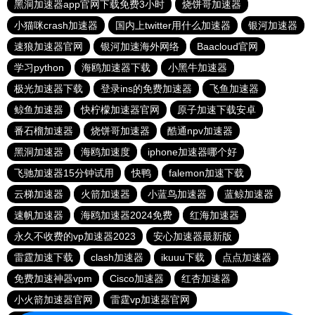
黑洞加速器app官网下载免费3小时
烧饼哥加速器
小猫咪crash加速器
国内上twitter用什么加速器
银河加速器
速狼加速器官网
银河加速海外网络
Baacloud官网
学习python
海鸥加速器下载
小黑牛加速器
极光加速器下载
登录ins的免费加速器
飞鱼加速器
鲸鱼加速器
快柠檬加速器官网
原子加速下载安卓
番石榴加速器
烧饼哥加速器
酷通npv加速器
黑洞加速器
海鸥加速度
iphone加速器哪个好
飞驰加速器15分钟试用
快鸭
falemon加速下载
云梯加速器
火箭加速器
小蓝鸟加速器
蓝鲸加速器
速帆加速器
海鸥加速器2024免费
红海加速器
永久不收费的vp加速器2023
安心加速器最新版
雷霆加速下载
clash加速器
ikuuu下载
点点加速器
免费加速神器vpm
Cisco加速器
红杏加速器
小火箭加速器官网
雷霆vp加速器官网