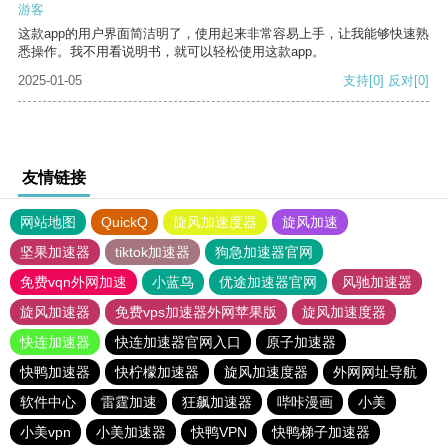
游客
这款app的用户界面简洁明了，使用起来非常容易上手，让我能够快速熟
悉操作。我不用看说明书，就可以轻松使用这款app。
2025-01-05
支持
[0]
反对
[0]
友情链接
网站地图
QuickQ
旋风加速度器
旋风加速
坚果加速器
tiktok加速器
狗急加速器官网
免费vqn外网加速
小蓝鸟
优途加速器官网
风驰加速器
旋风加速器
免费vps加速器外网苹果版
旋风加速度器
快连加速器
快连加速器官网入口
原子加速器
快鸭加速器
快柠檬加速器
旋风加速度器
外网网址导航
软件中心
雷霆加速
狂飙加速器
哔咔漫画
小美
小美vpn
小美加速器
快鸭VPN
快鸭梯子加速器