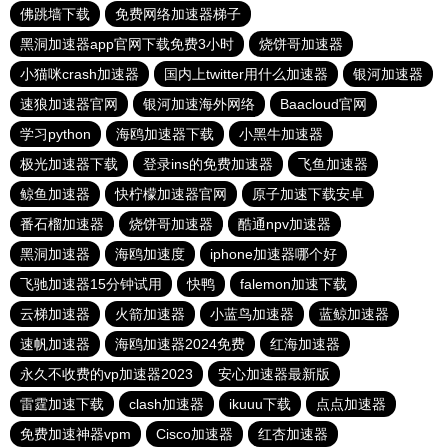
佛跳墙下载
免费网络加速器梯子
黑洞加速器app官网下载免费3小时
烧饼哥加速器
小猫咪crash加速器
国内上twitter用什么加速器
银河加速器
速狼加速器官网
银河加速海外网络
Baacloud官网
学习python
海鸥加速器下载
小黑牛加速器
极光加速器下载
登录ins的免费加速器
飞鱼加速器
鲸鱼加速器
快柠檬加速器官网
原子加速下载安卓
番石榴加速器
烧饼哥加速器
酷通npv加速器
黑洞加速器
海鸥加速度
iphone加速器哪个好
飞驰加速器15分钟试用
快鸭
falemon加速下载
云梯加速器
火箭加速器
小蓝鸟加速器
蓝鲸加速器
速帆加速器
海鸥加速器2024免费
红海加速器
永久不收费的vp加速器2023
安心加速器最新版
雷霆加速下载
clash加速器
ikuuu下载
点点加速器
免费加速神器vpm
Cisco加速器
红杏加速器