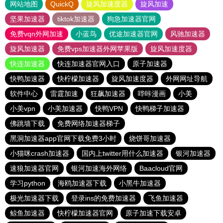
网站地图
QuickQ
旋风加速度器
旋风加速
坚果加速器
tiktok加速器
狗急加速器官网
免费vqn外网加速
小蓝鸟
优途加速器官网
风驰加速器
旋风加速器
免费vps加速器外网苹果版
旋风加速度器
快连加速器
快连加速器官网入口
原子加速器
快鸭加速器
快柠檬加速器
旋风加速度器
外网网址导航
软件中心
雷霆加速
狂飙加速器
哔咔漫画
小美
小美vpn
小美加速器
快鸭VPN
快鸭梯子加速器
佛跳墙下载
免费网络加速器梯子
黑洞加速器app官网下载免费3小时
烧饼哥加速器
小猫咪crash加速器
国内上twitter用什么加速器
银河加速器
速狼加速器官网
银河加速海外网络
Baacloud官网
学习python
海鸥加速器下载
小黑牛加速器
极光加速器下载
登录ins的免费加速器
飞鱼加速器
鲸鱼加速器
快柠檬加速器官网
原子加速下载安卓